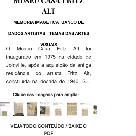
MUSEU CASA FRITZ
ALT
MEMÓRIA IMAGÉTICA BANCO DE
DADOS ARTISTAS - TEMAS DAS ARTES
VISUAIS
O Museu Casa Fritz Alt foi 
inaugurado em 1975 na cidade de 
Joinville, após a aquisição da antiga 
residência do artista Fritz Alt, 
construída na década de 1940. Sua 
localização privilegiada permite aos 
Clique nas imagens para ampliar
visitantes uma vista panorâmica da 
cidade e uma integração com a 
paisagem natural do Morro do Boa 
Vista.

VEJA TODO CONTEÚDO / BAIXE O
PDF