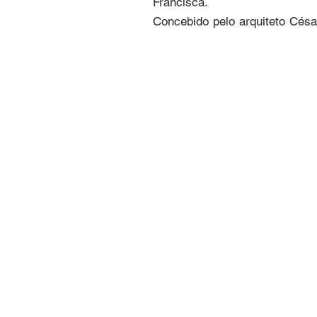
Francisca.

Concebido pelo arquiteto Cés
Joinville, o projeto apresent
busca por novos horizontes do
valoriza a diversidade dos gru
A Barca tornou-se um elemento
da Prefeitura, entre as aven
localização estratégica garan
memória coletiva.