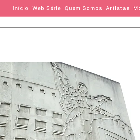
Início
Web Série
Quem Somos
Artistas
M