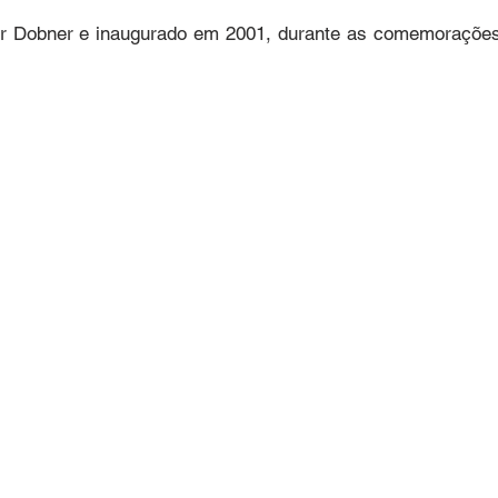
ar Dobner e inaugurado em 2001, durante as comemorações
a formas abstratas que remetem a uma embarcação, simboli
s primeiros colonizadores. A obra não apenas celebra esse
pos migratórios que contribuíram para a construção cultural 
 marcante na paisagem urbana e afetiva do centro joinvile
idas Hermann August Lepper e Albano Schulz — important
te ampla visibilidade, convidando à contemplação e reforça