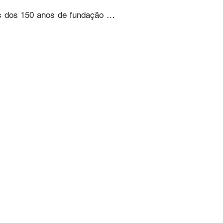
 dos 150 anos de fundação de 
zando o espírito pioneiro e a 
 marco histórico, como também 
e econômica da cidade.

nse. Situada em frente à sede 
es eixos de circulação — sua 
ndo seu papel como símbolo da 