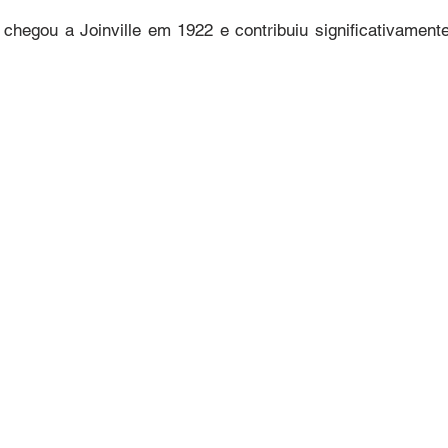
chegou a Joinville em 1922 e contribuiu significativamente 
stético tornaram possíveis intervenções que enriquecem a
spaço arquitetônico em um símbolo da história compartilhad
icas e sociais por meio de formas e cores cuidadosamente
reforçando a presença da arte como elo cultural. O painel 
 impacto que provoca: é uma homenagem visual à identidade 