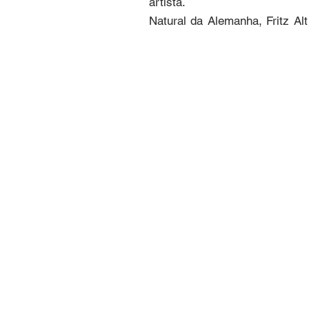
artista.

Natural da Alemanha, Fritz Alt 
Seu olhar apurado e domínio e
este painel que transforma o e
Ao evocar referências histór
presente à memória coletiva, 
pela técnica, mas também pelo
criativa de Fritz Alt.