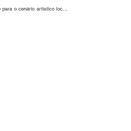
para o cenário artístico local. 
 paisagem urbana, entre elas 
a da comunidade.

 compostas, a obra conecta o 
do Sesi destaca-se não apenas 
joinvilense e à sensibilidade 