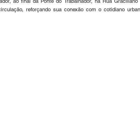
ador, ao final da Ponte do Trabalhador, na Rua Gracilian
irculação, reforçando sua conexão com o cotidiano urbano
ça se destaca entre os poucos exemplares de arte públ
dade.

io (SC), iniciou sua trajetória artística após anos de atua
linguagem própria ao trabalhar com materiais como pedra
ssa duas mil obras, muitas delas preservadas em institui
ltura Fausto Rocha Junior.

reu desgaste natural e intervenções indevidas, o que motiv
ambém escultor. A ação reforçou a necessidade de preservar o
abalhadores que ajudaram a construir Joinville.

bra representa o vínculo entre arte, trabalho e identidade 
da cidade.