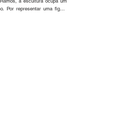
o Ramos, a escultura ocupa um 
. Por representar uma figura 
ica que retratam profissões 
ção como calceteiro e canteiro. 
 ferro e mármore, criando um 
ções como o Museu de Arte de 
ou sua restauração por Marcos 
 patrimônio cultural da cidade 
local, eternizando o papel dos 