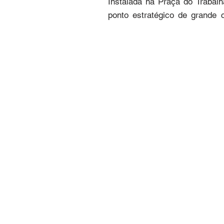
Instalada na Praça do Trabalh
ponto estratégico de grande c
humana em escala real, a pe
populares com realismo e digni
Mário Avancini, natural de Rode
Autodidata, desenvolveu uma 
acervo expressivo que ultrapa
Joinville (MAJ) e a Casa da Cu
Com o tempo, O Calceteiro sof
Avancini, filho do artista e t
e manter viva a memória dos tr
Mais do que uma escultura, a o
calceteiros na história urbana 