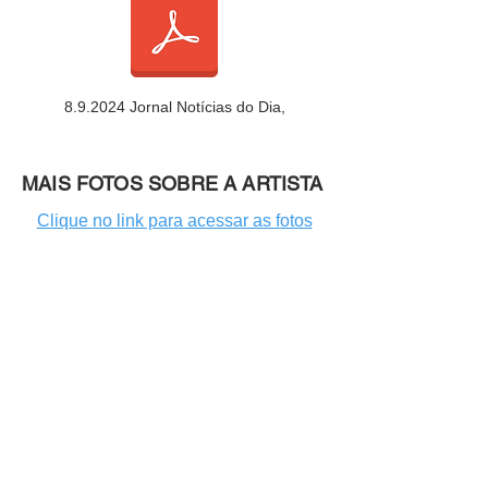
8.9.2024 Jornal Notícias do Dia,
MAIS FOTOS SOBRE A ARTISTA
Clique no link para acessar as fotos
INFORMAÇÕES ADICIONAIS
https://ndmais.com.br/cultura/entusiasta
-da-arte-em-sc-galerista-marina-
mosimann-morre-aos-86-anos/?
utm_source=whatsapp&utm_medium=
social&utm_campaign=ndmais_share
https://arqsc.com.br/tributo-para-