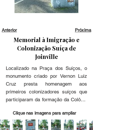
Anterior
Próxima
Memorial à Imigração e
Colonização Suíça de
Joinville
Localizado na Praça dos Suíços, o 
monumento criado por Vernon Luiz 
Cruz presta homenagem aos 
primeiros colonizadores suíços que 
participaram da formação da Colônia 
Dona Francisca. A inspiração para o 
Clique nas imagens para ampliar
monumento veio da bandeira da 
Suíça, marcada pela cruz branca 