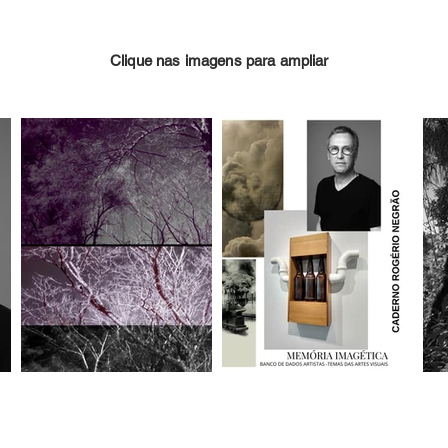
rquivos de áudio para produzir instalações sonoras em in
uais trazem obras de vídeo instalação integradas aos esp
Clique nas imagens para ampliar
os e mídias.

tecnologia, estabelece as primeiras experimentações em t
r” se sobressaem contrapondo a inofensividade da image
écnicos de antigas patentes industriais para elaborar o
e assemblages. Na exposição Máquinas do Abismo, os desen
ntelectual, passam a compor colagens digitais descritiva
nções sensoriais. A ausência do sentido de utilidade dá l
fazer parte na construção inacabada.

o um dos 30 artistas mais influentes do estado de Santa 
s das Artes Visuais: Cinco Séculos de Artes em Santa Cata
Museu de Arte Contemporânea – MAC USP; Museu de Arte 