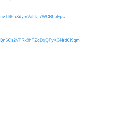
/d/1VnvTl86aXdymVeLk_7WCRbeFpU--
e/d/1yQn6Cs2VPRx8hTZqDqQPyXGNrdCi9qm
(11) 3456.7890 | (11) 3456.7890