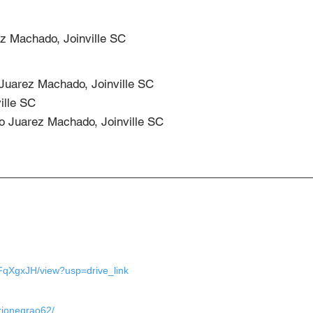
rez Machado, Joinville SC
 Juarez Machado, Joinville SC

ille SC

uto Juarez Machado, Joinville SC
S
XgxJH/view?usp=drive_link
rionegrao62/