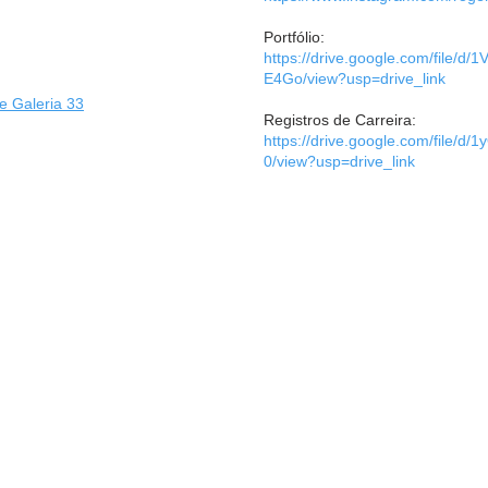
Portfólio:
https://drive.google.com/file
E4Go/view?usp=drive_link
te Galeria 33
Registros de Carreira:
https://drive.google.com/fil
0/view?usp=drive_link
27.564/0001-70
s de Arte em Joinville"
hamamento Público nº 0015337487/2022
gmail.com
© 2025 Joinville por Mais Comunicação jundiaí