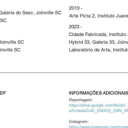
2019 - 

aleria do Sesc, Joinville SC

Arte Picta 2, Instituto Jua
 SC
2023 - 

Cidade Fabricada, Instituto
oinville SC

Hybrid 33, Galeria 33, Joinv
inville SC
Laboratório de Arte, Instit
PDF
INFORMAÇÕES ADICIONAI
Reportagem:
https://drive.google.com/file/d/1-
eZvVadwZrdC_E6DCQ_Z6Ri_XFq
Instagram:
https://www.instagram.com/roge