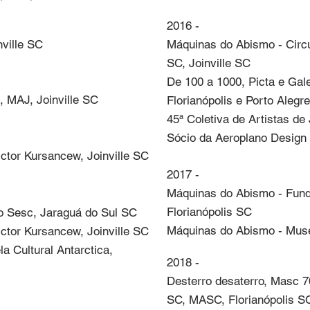
2016 - 

ville SC
Máquinas do Abismo - Circ
SC, Joinville SC

De 100 a 1000, Picta e Galer
, MAJ, Joinville SC

Florianópolis e Porto Alegre

45ª Coletiva de Artistas de 
Sócio da Aeroplano Design 
ictor Kursancew, Joinville SC
2017 - 

Máquinas do Abismo - Funda
Florianópolis SC

do Sesc, Jaraguá do Sul SC

Máquinas do Abismo - Museu
ictor Kursancew, Joinville SC

a Cultural Antarctica, 
2018 - 

Desterro desaterro, Masc 
SC, MASC, Florianópolis S