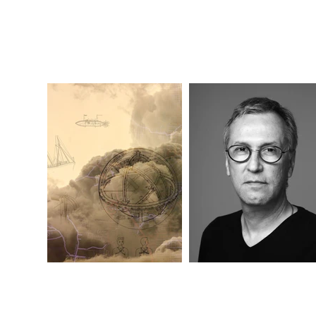
Nos anos seguintes pesquisa a
2011 suas exposições individ
utilização de múltiplos process
Ao aproximar arte, ciência e 
“Mecânica Celeste” e “Parti
máquinas em operação.

Reúne e seleciona desenhos t
através de colagens digitais 
seu contexto de propriedade i
construção de máquinas com fu
para estimular o observador a 
​Em 2014 foi selecionado com
incluída no livro Construtore
públicos, dentre os quais: 