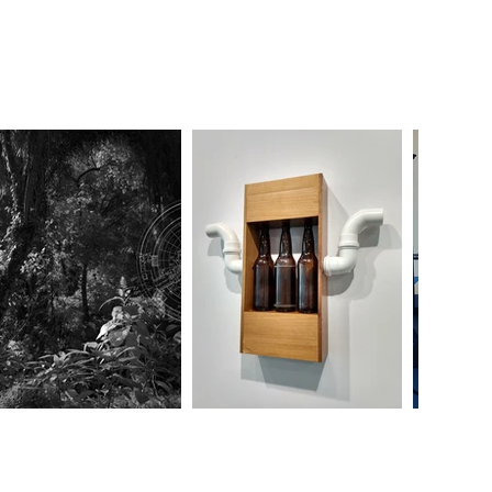
tervenções urbanas. Em 2009 e 
aços expositivos com intensa 
orno do objeto onde os vídeos 
m à agressividade do som de 
bjetos e máquinas sensoriais 
hos de patentes retirados de 
s, na intenção de insinuar a 
ugar à inquietação necessária 
Catarina tendo sua biografia 
rina. Possui obras em acervos 
do Rio – MAR; Museu de Arte 