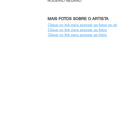
ROGÉRIO NEGRÃO
MAIS FOTOS SOBRE O ARTISTA
Clique no link para acessar as fotos no si
Clique no link para acessar as fotos
Clique no link para acessar as fotos
2025 joinville, sc
Cooperfilm cine e video
CNPJ: 18.4
Projeto "Memória Imagética - 50 Ano
TCC 0019583472/2023, Edital de C
Email de contato:
arteemjoinville@