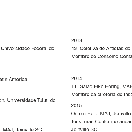
eu de Arte Moderna de São Paulo – MAM.
2013 - 

Universidade Federal do 
43ª Coletiva de Artistas de 
Membro do Conselho Consul
2014 - 

atin America
11º Salão Elke Hering, MA
Membro da diretoria do Ins
, Universidade Tuiuti do 
2015 - 

Ontem Hoje, MAJ, Joinville
Tessituras Contemporâneas,
Joinville SC
e, MAJ, Joinville SC